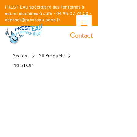
Prest'eau, le spécialiste des fontaines à eau
PREST'EAU spécialiste des Fontaines à
en réseau et en bonbonne.
eau et machines à café - 04.94.07.74.50 -
Propose ses services pour les entreprises
contact@presteau-paca.fr
sur toute la région PACA...
Contact
Accueil
All Products
PRESTOP