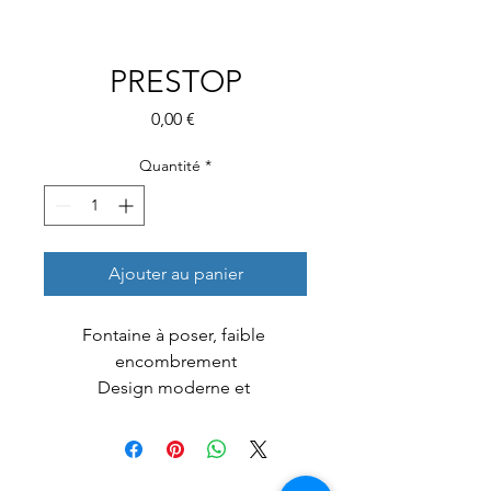
PRESTOP
Prix
0,00 €
Quantité
*
Ajouter au panier
Fontaine à poser, faible 
encombrement
Design moderne et 
fonctionnelSystème de 
réfrigération à cuve - 
Commandes éloignées de la 