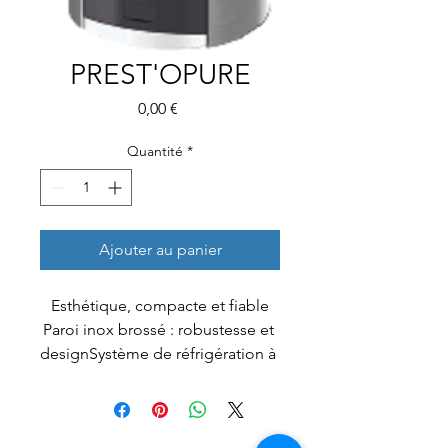
PREST'OPURE
Prix
0,00 €
Quantité
*
Ajouter au panier
Esthétique, compacte et fiable
Paroi inox brossé : robustesse et 
designSystème de réfrigération à 
détente directe avec banc de 
glaceCapacité moyenne de 
production -eau fraîche : 20 